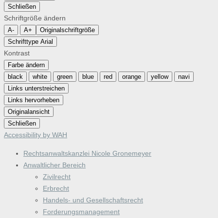
Schließen
Schriftgröße ändern
A-
A+
Originalschriftgröße
Schrifttype Arial
Kontrast
Farbe ändern
black
white
green
blue
red
orange
yellow
navi
Links unterstreichen
Links hervorheben
Originalansicht
Schließen
Accessibility by WAH
Rechtsanwaltskanzlei Nicole Gronemeyer
Anwaltlicher Bereich
Zivilrecht
Erbrecht
Handels- und Gesellschaftsrecht
Forderungsmanagement